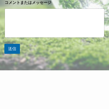
コメントまたはメッセージ
メ
ン
ト
ま
た
は
メ
ッ
セ
ー
送信
ジ
メ
ー
ル
ア
ド
レ
ス
チ
ェ
ッ
ク
ボ